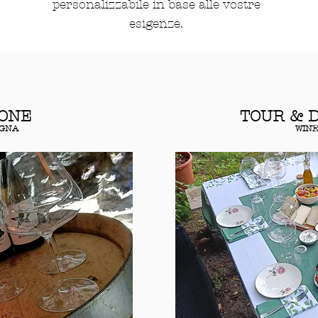
personalizzabile in base alle vostre
esigenze.
ONE
TOUR & 
IGNA
WINE