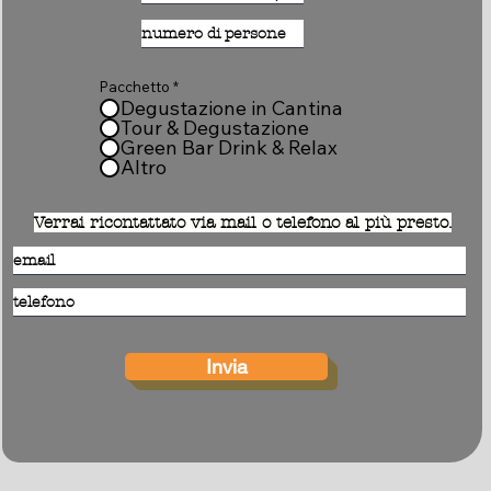
Pacchetto
*
Degustazione in Cantina
Tour & Degustazione
Green Bar Drink & Relax
Altro
Verrai ricontattato via mail o telefono al più presto.
Invia