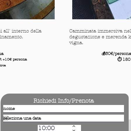
 all' interno della
Camminata immersiva nel 
ffinamento.
degustazione e merenda k
vigna.
na
💰60€/persona
⏱️ 180
R +10€ persona
circa
Richiedi Info/Prenota