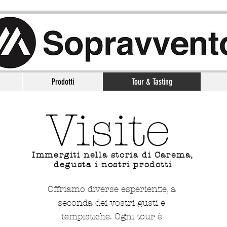
Prodotti
Tour & Tasting
Visite
Immergiti nella storia di Carema,
degusta i nostri prodotti
Offriamo diverse esperienze, a
seconda dei vostri gusti e
tempistiche. Ogni tour è