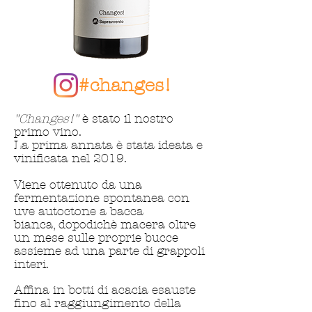
#changes!
"Changes!"
è stato il nostro
primo vino.
La prima annata è stata ideata e
vinificata nel 2019.
Viene ottenuto da una
fermentazione spontanea con
uve autoctone a bacca
bianca,
dopodichè
macera oltre
un mese sulle proprie bucce
assieme ad una parte di grappoli
interi.
Affina​
in botti di acacia esauste
fino al raggiungimento della