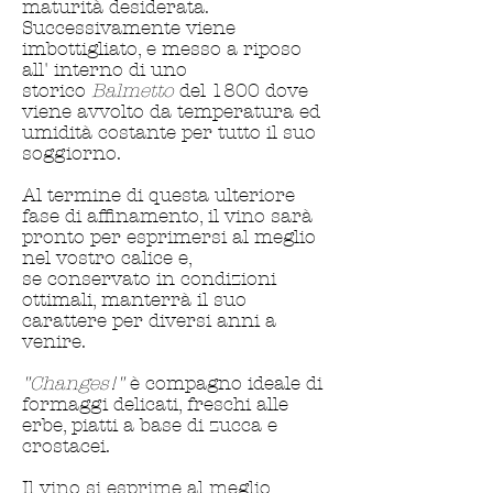
maturità desiderata.
Successivamente viene
imbottigliato,
e messo a riposo
all' interno di uno
storico
Balmetto
del 1800 dove
viene avvolto da temperatura ed
umidità costante per tutto il suo
soggiorno.
Al termine di questa ulteriore
fase di affinamento, il vino sarà
pronto per esprimersi al meglio
nel vostro calice e,
se conservato in condizioni
ottimali, manterrà il suo
carattere per diversi anni a
venire.
"Changes!"
è compagno ideale di
formaggi delicati, freschi alle
erbe, piatti a base di zucca e
crostacei.
Il vino si esprime al meglio